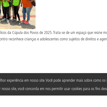
cos da Cúpula dos Povos de 2025. Trata-se de um espaço que reúne movi
ro reconhece crianças e adolescentes como sujeitos de direitos e agent
lhor experiência em nosso site. Você pode aprender mais sobre como o
 nosso site, você concorda em nos permitir usar cookies para os fins desc