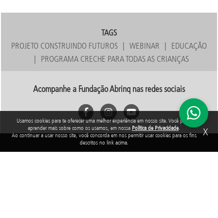
TAGS
PROJETO CONSTRUINDO FUTUROS
WEBINAR
EDUCAÇÃO
PROGRAMA CRECHE PARA TODAS AS CRIANÇAS
Acompanhe a Fundação Abrinq nas redes sociais
Usamos cookies para te oferecer uma melhor experiência em nosso site. Você pode
aprender mais sobre como os usamos, em nossa
Política de Privacidade
.
X
Ao continuar a usar nosso site, você concorda em nos permitir usar cookies para os fins
descritos no link acima.
Rua Araguari, 835 - 14º andar
Vila Uberabinha - 04514-041 - São Paulo - SP
3848-8799
Fundação Abrinq pelos Direitos da Criança e do Adolescente, inscrita no