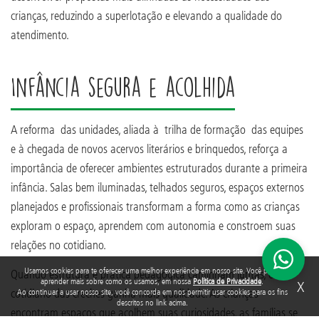
crianças, reduzindo a superlotação e elevando a qualidade do
atendimento.
Infância segura e acolhida
A reforma das unidades, aliada à trilha de formação das equipes
e à chegada de novos acervos literários e brinquedos, reforça a
importância de oferecer ambientes estruturados durante a primeira
infância. Salas bem iluminadas, telhados seguros, espaços externos
planejados e profissionais transformam a forma como as crianças
exploram o espaço, aprendem com autonomia e constroem suas
relações no cotidiano.
Usamos cookies para te oferecer uma melhor experiência em nosso site. Você pode
Quando estrutura e prática pedagógica caminham juntas, o
aprender mais sobre como os usamos, em nossa
Política de Privacidade
.
X
cotidiano das creches ganha mais qualidade. As crianças
Ao continuar a usar nosso site, você concorda em nos permitir usar cookies para os fins
descritos no link acima.
encontram espaços que acolhem suas curiosidades, as famílias se