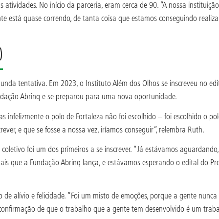
s atividades. No início da parceria, eram cerca de 90. “A nossa instituiç
e está quase correndo, de tanta coisa que estamos conseguindo realizar
o
nda tentativa. Em 2023, o Instituto Além dos Olhos se inscreveu no edita
dação Abrinq e se preparou para uma nova oportunidade.
s infelizmente o polo de Fortaleza não foi escolhido – foi escolhido o po
ever, e que se fosse a nossa vez, iríamos conseguir”, relembra Ruth.
eu coletivo foi um dos primeiros a se inscrever. “Já estávamos aguarda
is que a Fundação Abrinq lança, e estávamos esperando o edital do Proje
”
e alívio e felicidade. “Foi um misto de emoções, porque a gente nunca 
a confirmação de que o trabalho que a gente tem desenvolvido é um traba