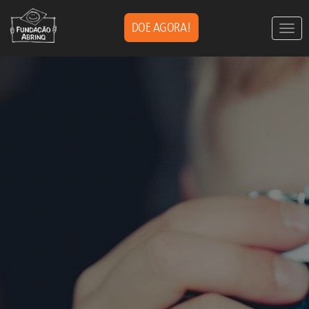
DOE AGORA!
Togg
navig
Pular
para
o
conteúdo
principal