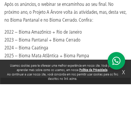
Após os anúncios, o webinar se encaminhou ao seu final. No
próximo ano, o Projeto A Árvore volta às atividades, mas, desta vez,
no Bioma Pantanal e no Bioma Cerrado. Confira:
2022 – Bioma Amazônico + Rio de Janeiro
2023 – Bioma Pantanal + Bioma Cerrado
2024 – Bioma Caatinga
2025 – Bioma Mata Atlântica + Bioma Pampa
Usamos cookies para te oferecer uma melhor experiência em nosso site. Você pode
aprender mais sobre como os usamos, em nossa
Política de Privacidade
.
X
Ao continuar a usar nosso site, você concorda em nos permitir usar cookies para os fins
descritos no link acima.
TAGS
ÁRVORE
Acompanhe a Fundação Abrinq nas redes sociais