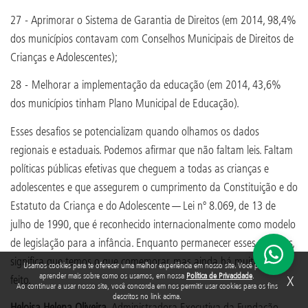
27 - Aprimorar o Sistema de Garantia de Direitos (em 2014, 98,4%
dos municípios contavam com Conselhos Municipais de Direitos de
Crianças e Adolescentes);
28 - Melhorar a implementação da educação (em 2014, 43,6%
dos municípios tinham Plano Municipal de Educação).
Esses desafios se potencializam quando olhamos os dados
regionais e estaduais. Podemos afirmar que não faltam leis. Faltam
políticas públicas efetivas que cheguem a todas as crianças e
adolescentes e que assegurem o cumprimento da Constituição e do
Estatuto da Criança e do Adolescente — Lei nº 8.069, de 13 de
julho de 1990, que é reconhecido internacionalmente como modelo
de legislação para a infância. Enquanto permanecer esses desafios,
significa que temos o que comemorar, mas ainda há muito a ser
Usamos cookies para te oferecer uma melhor experiência em nosso site. Você pode
aprender mais sobre como os usamos, em nossa
Política de Privacidade
.
X
feito.
Ao continuar a usar nosso site, você concorda em nos permitir usar cookies para os fins
descritos no link acima.
Heloisa Helena Oliveira,
Administradora Executiva da Fundação