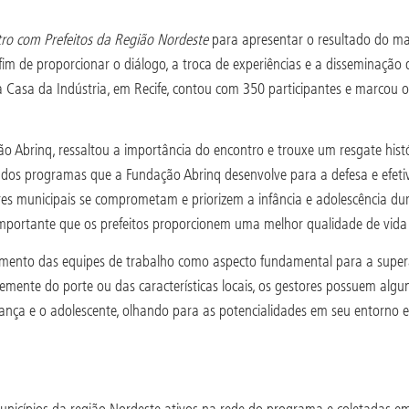
ro com Prefeitos da Região Nordeste
para apresentar o resultado do map
im de proporcionar o diálogo, a troca de experiências e a disseminação
na Casa da Indústria, em Recife, contou com 350 participantes e marcou 
ão Abrinq, ressaltou a importância do encontro e trouxe um resgate hist
dos programas que a Fundação Abrinq desenvolve para a defesa e efetiva
es municipais se comprometam e priorizem a infância e adolescência dur
 importante que os prefeitos proporcionem uma melhor qualidade de vida 
jamento das equipes de trabalho como aspecto fundamental para a supera
nte do porte ou das características locais, os gestores possuem algu
ça e o adolescente, olhando para as potencialidades em seu entorno e 
nicípios da região Nordeste ativos na rede do programa e coletadas e