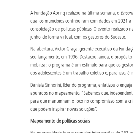
A Fundação Abrinq realizou na última semana, o
Encont
qual os municípios contribuíram com dados em 2021 a f
consolidação de políticas públicas. O evento realizado 
junho, de forma virtual, com os gestores do Sudeste.
Na abertura, Victor Graça, gerente executivo da Fundaç
seu lançamento, em 1996. Destacou, ainda, o propósito 
mobilizar, o programa é um estímulo para que os gestor
dos adolescentes é um trabalho coletivo e, para isso, é
Daniela Sinhorini, líder do programa, enfatizou o enga
apurados no mapeamento. “Sabemos que, independenteme
para que mantenham o foco no compromisso com a crian
que podem inspirar novas soluções”.
Mapeamento de políticas sociais
Na oportunidade foram reunidas informações de 282 mu