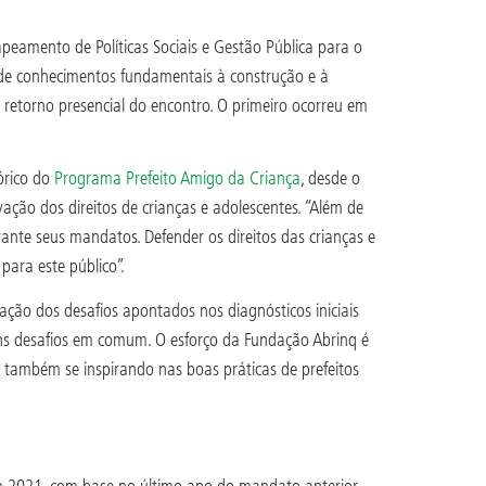
eamento de Políticas Sociais e Gestão Pública para o
 de conhecimentos fundamentais à construção e à
o retorno presencial do encontro. O primeiro ocorreu em
órico do
Programa Prefeito Amigo da Criança
, desde o
ção dos direitos de crianças e adolescentes. “Além de
ante seus mandatos. Defender os direitos das crianças e
para este público”.
ção dos desafios apontados nos diagnósticos iniciais
ns desafios em comum. O esforço da Fundação Abrinq é
também se inspirando nas boas práticas de prefeitos
m 2021, com base no último ano do mandato anterior.