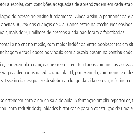
ajetória escolar, com condições adequadas de aprendizagem em cada etap
iação do acesso ao ensino fundamental. Ainda assim, a permanência e
apenas 36,7% das crianças de 0 a 3 anos estão na creche. Nos ensinos
ais, mais de 9,1 milhões de pessoas ainda não foram alfabetizadas.
ental e no ensino médio, com maior incidência entre adolescentes em si
rendizagem e fragilidades no vínculo com a escola pesam na continuidade
ial, por exemplo: crianças que crescem em territórios com menos acesso 
de vagas adequadas na educação infantil, por exemplo, compromete o des
is. Esse início desigual se desdobra ao longo da vida escolar, refletind
e estendem para além da sala de aula. A formação amplia repertórios, fo
ibui para reduzir desigualdades históricas e para a construção de uma s