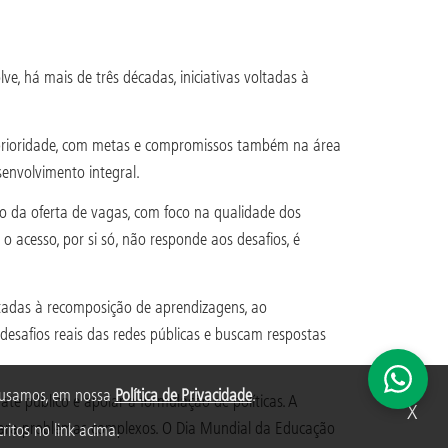
ve, há mais de três décadas, iniciativas voltadas à
o prioridade, com metas e compromissos também na área
envolvimento integral.
o da oferta de vagas, com foco na qualidade dos
 o acesso, por si só, não responde aos desafios, é
oltadas à recomposição de aprendizagens, ao
desafios reais das redes públicas e buscam respostas
s usamos, em nossa
Política de Privacidade
.
e público e apoiar a formulação de políticas. A
X
 para problemas complexos. O Dia Mundial da Educação
ritos no link acima.