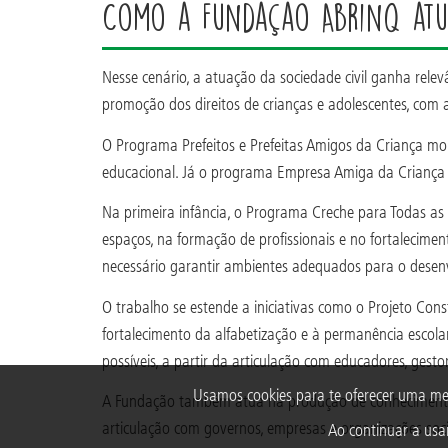
Como a Fundação Abrinq atu
Nesse cenário, a atuação da sociedade civil ganha relevâ
promoção dos direitos de crianças e adolescentes, com
O Programa Prefeitos e Prefeitas Amigos da Criança mo
educacional. Já o programa Empresa Amiga da Criança a
Na primeira infância, o Programa Creche para Todas as
espaços, na formação de profissionais e no fortaleciment
necessário garantir ambientes adequados para o desen
O trabalho se estende a iniciativas como o Projeto Cons
fortalecimento da alfabetização e à permanência escola
possíveis, a partir da articulação com educadores, gest
Usamos cookies para te oferecer uma me
A Fundação também atua na produção de conhecimento e 
articulação com governos, empresas e organizações soc
Ao continuar a usar