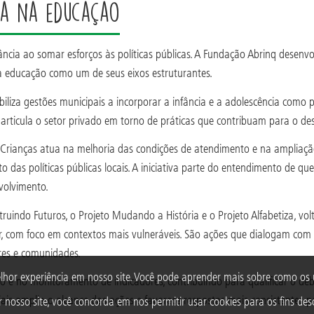
a na educação
ncia ao somar esforços às políticas públicas. A Fundação Abrinq desenvol
 a educação como um de seus eixos estruturantes.
biliza gestões municipais a incorporar a infância e a adolescência com
rticula o setor privado em torno de práticas que contribuam para o des
 Crianças atua na melhoria das condições de atendimento e na ampliaçã
o das políticas públicas locais. A iniciativa parte do entendimento de que
volvimento.
truindo Futuros, o Projeto Mudando a História e o Projeto Alfabetiza, v
r, com foco em contextos mais vulneráveis. São ações que dialogam com 
ores e comunidades.
lhor experiência em nosso site. Você pode aprender mais sobre como o
no monitoramento de indicadores, contribuindo para qualificar o debat
iais amplia o alcance das ações e favorece respostas mais consistentes
 nosso site, você concorda em nos permitir usar cookies para os fins desc