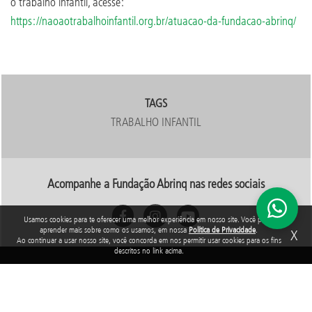
o trabalho infantil, acesse:
https://naoaotrabalhoinfantil.org.br/atuacao-da-fundacao-abrinq/
TAGS
TRABALHO INFANTIL
Acompanhe a Fundação Abrinq nas redes sociais
Usamos cookies para te oferecer uma melhor experiência em nosso site. Você pode
aprender mais sobre como os usamos, em nossa
Política de Privacidade
.
X
Ao continuar a usar nosso site, você concorda em nos permitir usar cookies para os fins
descritos no link acima.
Rua Araguari, 835 - 14º andar
Vila Uberabinha - 04514-041 - São Paulo - SP
3848-8799