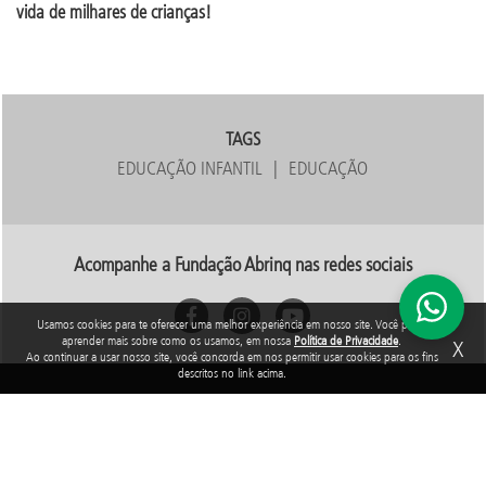
vida de milhares de crianças!
TAGS
EDUCAÇÃO INFANTIL
EDUCAÇÃO
Acompanhe a Fundação Abrinq nas redes sociais
Usamos cookies para te oferecer uma melhor experiência em nosso site. Você pode
aprender mais sobre como os usamos, em nossa
Política de Privacidade
.
X
Ao continuar a usar nosso site, você concorda em nos permitir usar cookies para os fins
descritos no link acima.
Rua Araguari, 835 - 14º andar
Vila Uberabinha - 04514-041 - São Paulo - SP
3848-8799