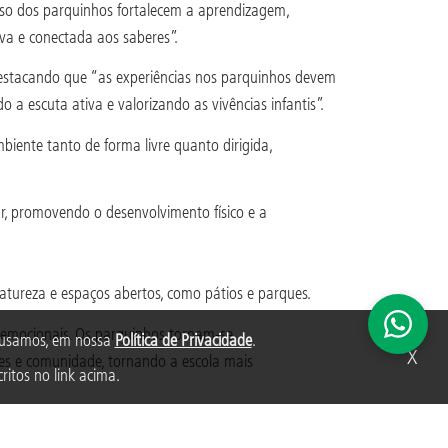
 uso dos parquinhos fortalecem a aprendizagem,
iva e conectada aos saberes”.
destacando que “as experiências nos parquinhos devem
a escuta ativa e valorizando as vivências infantis”.
iente tanto de forma livre quanto dirigida,
rar, promovendo o desenvolvimento físico e a
ureza e espaços abertos, como pátios e parques.
 e emocionais. Os parquinhos tornam-se
s usamos, em nossa
Política de Privacidade
.
X
ores e comunidade, tornando a escola mais
ritos no link acima.