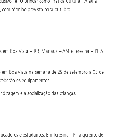
lusivo” e “O Brincar como Prática Cultural”. A aula
a, com término previsto para outubro.
s em Boa Vista – RR, Manaus – AM e Teresina – PI. A
ndo em Boa Vista na semana de 29 de setembro a 03 de
eceberão os equipamentos.
ndizagem e a socialização das crianças.
ucadores e estudantes. Em Teresina - PI, a gerente de