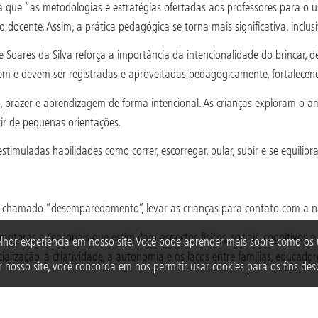
ca que “as metodologias e estratégias ofertadas aos professores para o
ocente. Assim, a prática pedagógica se torna mais significativa, inclus
oares da Silva reforça a importância da intencionalidade do brincar, 
 e devem ser registradas e aproveitadas pedagogicamente, fortalecendo 
razer e aprendizagem de forma intencional. As crianças exploram o amb
r de pequenas orientações.
stimuladas habilidades como correr, escorregar, pular, subir e se equilib
hamado “desemparedamento”, levar as crianças para contato com a nat
 motoras e sensoriais que estimulam aspectos físicos, sociais, cognitivos
lhor experiência em nosso site. Você pode aprender mais sobre como o
ialização, a criatividade, a autonomia e os laços entre famílias, educad
 nosso site, você concorda em nos permitir usar cookies para os fins desc