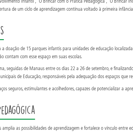
lvimento Infantil”, “O Brincar com o Prática Pedagógica”, “O Brincar Inc
bertura de um ciclo de aprendizagem contínua voltado à primeira infânci
is
 a doação de 15 parques infantis para unidades de educação localizada
a não contam com esse espaço em suas escolas.
sina, seguidas de Manaus entre os dias 22 a 26 de setembro, e finaliza
Municipais de Educação, responsáveis pela adequação dos espaços que r
os seguros, estimulantes e acolhedores, capazes de potencializar a apre
pedagógica
amplia as possibilidades de aprendizagem e fortalece o vínculo entre ed