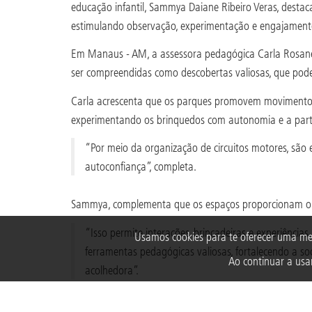
educação infantil, Sammya Daiane Ribeiro Veras, desta
estimulando observação, experimentação e engajamento d
Em Manaus - AM, a assessora pedagógica Carla Rosane S
ser compreendidas como descobertas valiosas, que podem
Carla acrescenta que os parques promovem movimento, p
experimentando os brinquedos com autonomia e a parti
“Por meio da organização de circuitos motores, são e
autoconfiança”, completa.
Sammya, complementa que os espaços proporcionam o c
“Isso permite interações, brincadeiras e experiências
Usamos cookies para te oferecer uma me
ferramentas pedagógicas valiosas, fortalecendo a soc
Ao continuar a usar
acolhedora”.