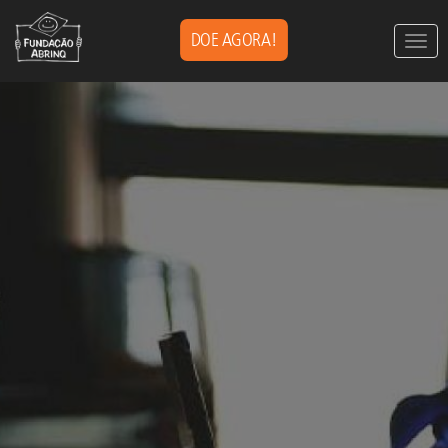
DOE AGORA!
Togg
navig
Pular
para
o
conteúdo
principal