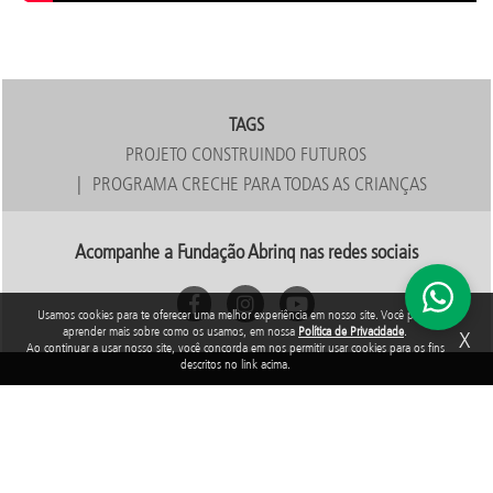
TAGS
PROJETO CONSTRUINDO FUTUROS
PROGRAMA CRECHE PARA TODAS AS CRIANÇAS
Acompanhe a Fundação Abrinq nas redes sociais
Usamos cookies para te oferecer uma melhor experiência em nosso site. Você pode
aprender mais sobre como os usamos, em nossa
Política de Privacidade
.
X
Ao continuar a usar nosso site, você concorda em nos permitir usar cookies para os fins
descritos no link acima.
Rua Araguari, 835 - 14º andar
Vila Uberabinha - 04514-041 - São Paulo - SP
3848-8799