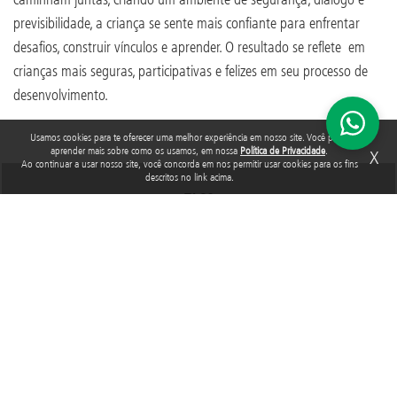
previsibilidade, a criança se sente mais confiante para enfrentar
desafios, construir vínculos e aprender. O resultado se reflete em
crianças mais seguras, participativas e felizes em seu processo de
desenvolvimento.
Usamos cookies para te oferecer uma melhor experiência em nosso site. Você pode
aprender mais sobre como os usamos, em nossa
Política de Privacidade
.
X
Ao continuar a usar nosso site, você concorda em nos permitir usar cookies para os fins
descritos no link acima.
TAGS
PROJETO ALFABETIZA
Acompanhe a Fundação Abrinq nas redes sociais