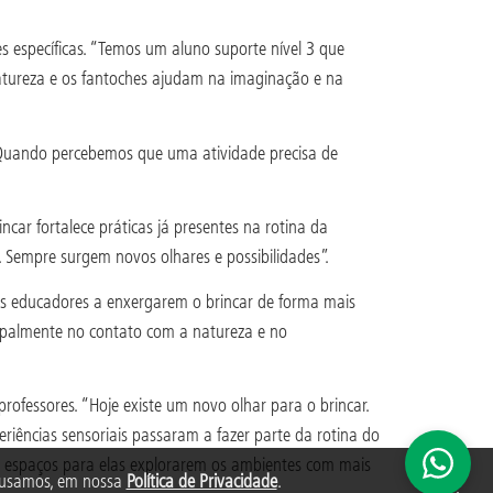
 específicas. “Temos um aluno suporte nível 3 que
 natureza e os fantoches ajudam na imaginação e na
 Quando percebemos que uma atividade precisa de
ar fortalece práticas já presentes na rotina da
. Sempre surgem novos olhares e possibilidades”.
os educadores a enxergarem o brincar de forma mais
ncipalmente no contato com a natureza e no
ofessores. “Hoje existe um novo olhar para o brincar.
riências sensoriais passaram a fazer parte da rotina do
os espaços para elas explorarem os ambientes com mais
s usamos, em nossa
Política de Privacidade
.