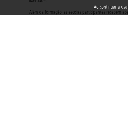
liberdade”.
Ao continuar a usar
Além da formação, as escolas participantes recebem ac
Projeto Brincar, ampliando as possibilidades de explora
A Fundação também desenvolve ações por meio do Progr
beneficia cerca de 5.900 crianças em 20 unidades educac
Durante a Semana Mundial do Brincar, as atividades de
convivência, aprendizagem e descoberta dentro e fora d