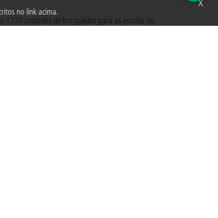
X
ritos no link acima.
as 1.170 unidades de brinquedos para as escolas do
orte, Nordeste e da cidade de São Paulo. O programa
a gestores e formação para educadores.
damental da infância, criando experiências de