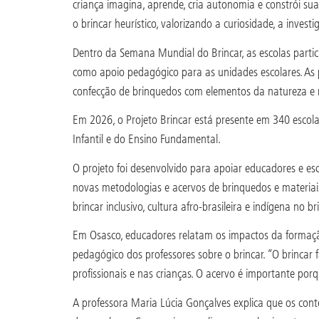
criança imagina, aprende, cria autonomia e constrói s
o brincar heurístico, valorizando a curiosidade, a invest
Dentro da Semana Mundial do Brincar, as escolas partic
como apoio pedagógico para as unidades escolares. As pro
confecção de brinquedos com elementos da natureza e m
Em 2026, o Projeto Brincar está presente em 340 escola
Infantil e do Ensino Fundamental.
O projeto foi desenvolvido para apoiar educadores e esc
novas metodologias e acervos de brinquedos e materiai
brincar inclusivo, cultura afro-brasileira e indígena no b
Em Osasco, educadores relatam os impactos da formação 
pedagógico dos professores sobre o brincar. “O brincar
profissionais e nas crianças. O acervo é importante p
A professora Maria Lúcia Gonçalves explica que os cont