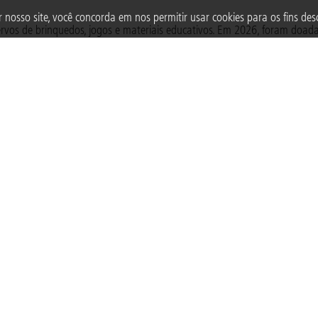
 nosso site, você concorda em nos permitir usar cookies para os fins desc
ervos de brinquedos, jogos e materiais educativos. Em 2026, foram doad
ção, imaginação e convivência no ambiente escolar.
ama Creche para Todas as Crianças, que atende unidades das regiões N
ionais, com doação de livros, jogos, brinquedos, assessoria técnica par
senvolvidas pelas escolas mostram como o brincar segue sendo parte fun
a sala de aula.
TAGS
SEMANA MUNDIAL DO BRINCAR
Acompanhe a Fundação Abrinq nas redes sociais