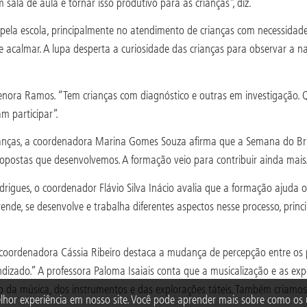
ala de aula e tornar isso produtivo para as crianças”, diz.
ela escola, principalmente no atendimento de crianças com necessidades
se acalmar. A lupa desperta a curiosidade das crianças para observar a
enora Ramos. “Tem crianças com diagnóstico e outras em investigação.
 participar”.
ianças, a coordenadora Marina Gomes Souza afirma que a Semana do Brinc
propostas que desenvolvemos. A formação veio para contribuir ainda mais
gues, o coordenador Flávio Silva Inácio avalia que a formação ajuda 
rende, se desenvolve e trabalha diferentes aspectos nesse processo, pri
coordenadora Cássia Ribeiro destaca a mudança de percepção entre os pr
zado.” A professora Paloma Isaiais conta que a musicalização e as expe
eio da música, dos instrumentos e das explorações táteis. Também criam
lhor experiência em nosso site. Você pode aprender mais sobre como o