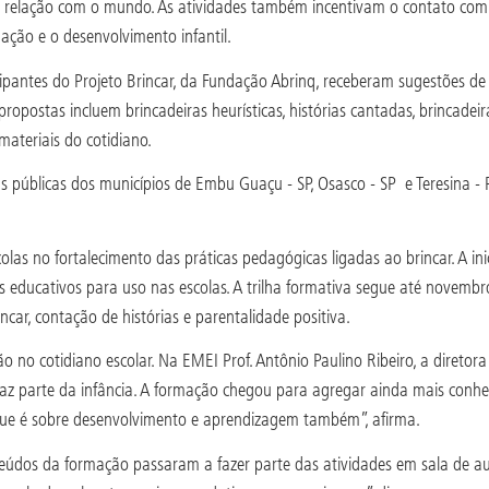
ua relação com o mundo. As atividades também incentivam o contato com
igação e o desenvolvimento infantil.
ipantes do Projeto Brincar, da Fundação Abrinq, receberam sugestões de 
postas incluem brincadeiras heurísticas, histórias cantadas, brincadeira
ateriais do cotidiano.
s públicas dos municípios de Embu Guaçu - SP, Osasco - SP e Teresina -
olas no fortalecimento das práticas pedagógicas ligadas ao brincar. A ini
s educativos para uso nas escolas. A trilha formativa segue até novemb
rincar, contação de histórias e parentalidade positiva.
no cotidiano escolar. Na EMEI Prof. Antônio Paulino Ribeiro, a diretor
 faz parte da infância. A formação chegou para agregar ainda mais conh
orque é sobre desenvolvimento e aprendizagem também”, afirma.
eúdos da formação passaram a fazer parte das atividades em sala de au