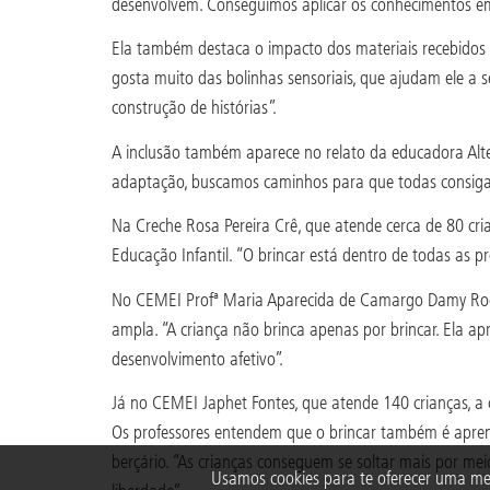
desenvolvem. Conseguimos aplicar os conhecimentos em s
Ela também destaca o impacto dos materiais recebidos p
gosta muito das bolinhas sensoriais, que ajudam ele a 
construção de histórias”.
A inclusão também aparece no relato da educadora Alt
adaptação, buscamos caminhos para que todas consigam
Na Creche Rosa Pereira Crê, que atende cerca de 80 cr
Educação Infantil. “O brincar está dentro de todas as 
No CEMEI Profª Maria Aparecida de Camargo Damy Rodri
ampla. “A criança não brinca apenas por brincar. Ela ap
desenvolvimento afetivo”.
Já no CEMEI Japhet Fontes, que atende 140 crianças, a 
Os professores entendem que o brincar também é aprendi
berçário. “As crianças conseguem se soltar mais por m
Usamos cookies para te oferecer uma me