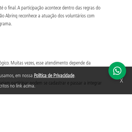
 o final. A participação acontece dentro das regras do
ação Abrinq reconhece a atuação dos voluntários com
ograma.
ógico. Muitas vezes, esse atendimento depende da
s usamos, em nossa
Política de Privacidade
.
X
sejam participar podem se cadastrar e passar a integrar
ritos no link acima.
ão chegaria de outra forma.