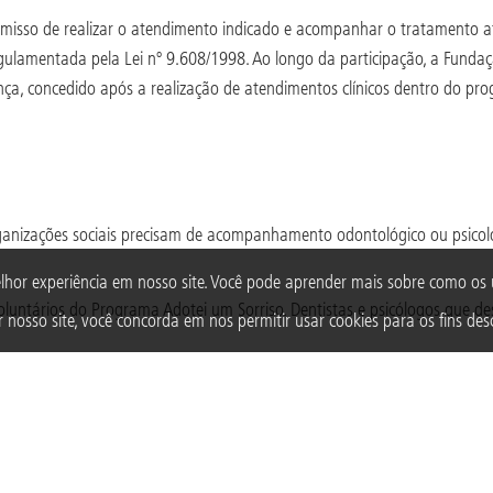
misso de realizar o atendimento indicado e acompanhar o tratamento até
, regulamentada pela Lei nº 9.608/1998. Ao longo da participação, a Fund
ança, concedido após a realização de atendimentos clínicos dentro do pr
organizações sociais precisam de acompanhamento odontológico ou psicol
lhor experiência em nosso site. Você pode aprender mais sobre como o
luntários do Programa Adotei um Sorriso. Dentistas e psicólogos que de
 nosso site, você concorda em nos permitir usar cookies para os fins desc
endimento. Para uma criança, pode significar acesso a um cuidado que n