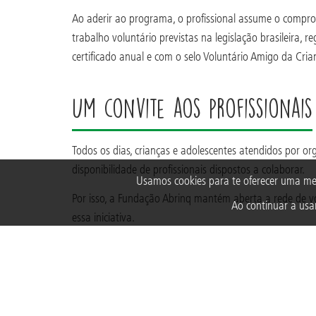
Ao aderir ao programa, o profissional assume o compro
trabalho voluntário previstas na legislação brasileira
certificado anual e com o selo Voluntário Amigo da Cri
Um convite aos profissionais
Todos os dias, crianças e adolescentes atendidos por 
disponibilidade de profissionais dispostos a colaborar.
Usamos cookies para te oferecer uma me
Por isso, a Fundação Abrinq mantém aberta a rede de vo
Ao continuar a usar
essa iniciativa.
Para muitos profissionais, a decisão começa com um at
Clique
aqui
e cadastre-se para ser um voluntário!