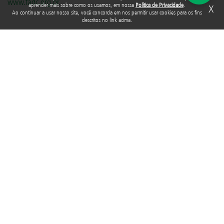
www.fadc.org.br
.
aprender mais sobre como os usamos, em nossa
Política de Privacidade
.
X
Ao continuar a usar nosso site, você concorda em nos permitir usar cookies para os fins
descritos no link acima.
TAGS
PROGRAMA PREFEITO AMIGO DA CRIANÇA
Acompanhe a Fundação Abrinq nas redes sociais
Rua Araguari, 835 - 14º andar
Vila Uberabinha - 04514-041 - São Paulo - SP
3848-8799