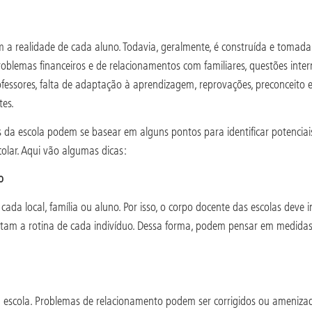
 a realidade de cada aluno. Todavia, geralmente, é construída e tomad
problemas financeiros e de relacionamentos com familiares, questões in
ofessores, falta de adaptação à aprendizagem, reprovações, preconceito
tes.
da escola podem se basear em alguns pontos para identificar potenciai
colar. Aqui vão algumas dicas:
o
da local, família ou aluno. Por isso, o corpo docente das escolas deve 
 afetam a rotina de cada indivíduo. Dessa forma, podem pensar em medid
 escola. Problemas de relacionamento podem ser corrigidos ou amenizados