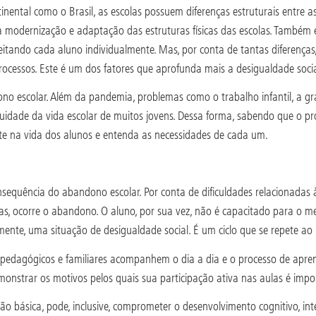
nental como o Brasil, as escolas possuem diferenças estruturais entre a
ma modernização e adaptação das estruturas físicas das escolas. Também
tando cada aluno individualmente. Mas, por conta de tantas diferenças, 
 processos. Este é um dos fatores que aprofunda mais a desigualdade soci
 escolar. Além da pandemia, problemas como o trabalho infantil, a grav
nuidade da vida escolar de muitos jovens. Dessa forma, sabendo que o p
ente na vida dos alunos e entenda as necessidades de cada um.
equência do abandono escolar. Por conta de dificuldades relacionadas às
ras, ocorre o abandono. O aluno, por sua vez, não é capacitado para o 
te, uma situação de desigualdade social. É um ciclo que se repete ao l
 pedagógicos e familiares acompanhem o dia a dia e o processo de apren
monstrar os motivos pelos quais sua participação ativa nas aulas é impo
básica, pode, inclusive, comprometer o desenvolvimento cognitivo, intel