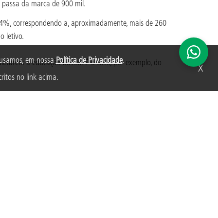
 passa da marca de 900 mil.
3,4%, correspondendo a, aproximadamente, mais de 260
 letivo.
s usamos, em nossa
Política de Privacidade
.
letarem a educação básica. É o caso, por exemplo, do
X
ritos no link acima.
apital e ampliarem seus repertórios.