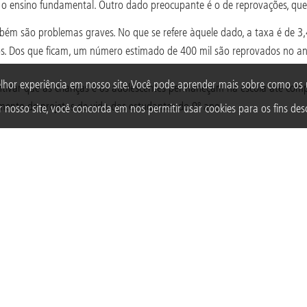
o ensino fundamental. Outro dado preocupante é o de reprovações, que
bém são problemas graves. No que se refere àquele dado, a taxa é de 
s. Dos que ficam, um número estimado de 400 mil são reprovados no ano
lhor experiência em nosso site. Você pode aprender mais sobre como o
ntivar que as crianças e os adolescentes permaneçam na escola até comp
mento de projetos de vida dos estudantes do 9º ano.
 nosso site, você concorda em nos permitir usar cookies para os fins desc
las públicas diferentes de São Paulo para visitarem espaços culturais
da c
TAGS
EDUCAÇÃO
EDUCAÇÃO INFANTIL
Acompanhe a Fundação Abrinq nas redes sociais