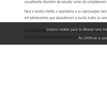
anualmente desistem de estudar antes de completarem 
Para o ensino médio, o abandono e as reprovações tam
mil adolescentes que abandonam a escola todos os ano
Usamos cookies para te oferecer uma me
A Fundação Abrinq também possui iniciativas para ince
Projeto Construindo Futuros, que promove o desenvolvi
Ao continuar a usar
Neste ano,
o projeto já levou 645 estudantes de 21 esco