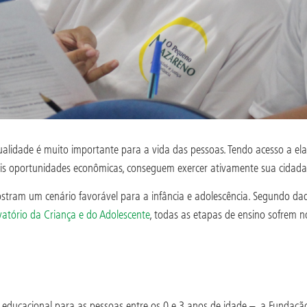
dade é muito importante para a vida das pessoas. Tendo acesso a ela e
is oportunidades econômicas, conseguem exercer ativamente sua cidada
stram um cenário favorável para a infância e adolescência. Segundo da
atório da Criança e do Adolescente
, todas as etapas de ensino sofrem no
educacional para as pessoas entre os 0 e 3 anos de idade –, a Fundaç