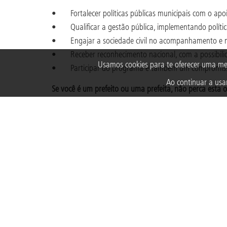
• Fortalecer políticas públicas municipais com o apoi
• Qualificar a gestão pública, implementando política
• Engajar a sociedade civil no acompanhamento e na c
• Receber reconhecimento nacional, com a possibilidad
Usamos cookies para te oferecer uma me
• Participar do programa é também um compromisso com 
Ao continuar a usar
Se você é um prefeito ou uma prefeita, não perca esta