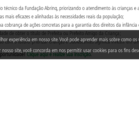
o técnico da Fundação Abrinq, priorizando o atendimento às crianças e 
s mais eficazes e alinhadas às necessidades reais da população;
obrança de ações concretas para a garantia dos direitos da infância 
e de obter o título de Prefeita ou Prefeito Amigo da Criança;
lhor experiência em nosso site. Você pode aprender mais sobre como o
o futuro: priorizar crianças e adolescentes significa investir em uma 
 nosso site, você concorda em nos permitir usar cookies para os fins desc
 oportunidade!
Clique aqui e realize sua inscrição
.
TAGS
PREFEITO
PREF
Acompanhe a Fundação Abrinq nas redes sociais