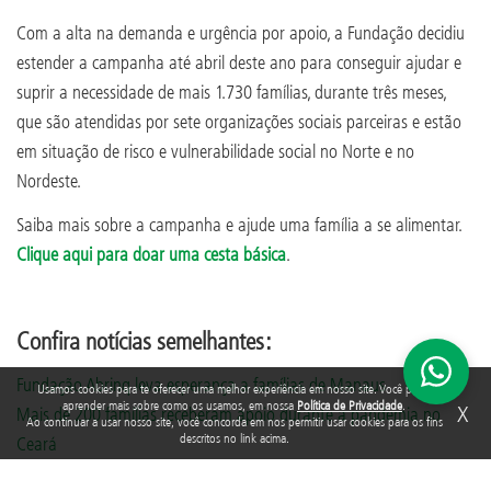
Com a alta na demanda e urgência por apoio, a Fundação decidiu
estender a campanha até abril deste ano para conseguir ajudar e
suprir a necessidade de mais 1.730 famílias, durante três meses,
que são atendidas por sete organizações sociais parceiras e estão
em situação de risco e vulnerabilidade social no Norte e no
Nordeste.
Saiba mais sobre a campanha e ajude uma família a se alimentar.
Clique aqui para doar uma cesta básica
.
Confira notícias semelhantes:
Fundação Abrinq leva esperança a famílias de Manaus
Usamos cookies para te oferecer uma melhor experiência em nosso site. Você pode
aprender mais sobre como os usamos, em nossa
Política de Privacidade
.
X
Mais de 200 famílias receberam apoio durante a pandemia no
Ao continuar a usar nosso site, você concorda em nos permitir usar cookies para os fins
descritos no link acima.
Ceará
Em meio à pandemia o apoio tornou-se a única saída para