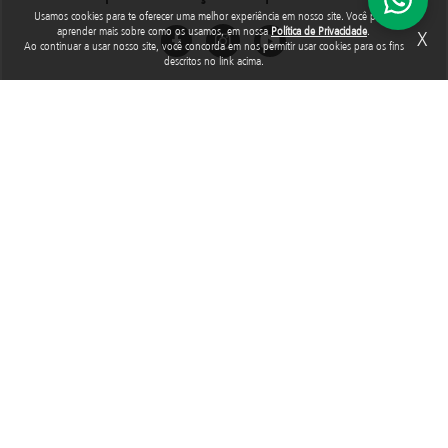
Usamos cookies para te oferecer uma melhor experiência em nosso site. Você pode
aprender mais sobre como os usamos, em nossa
Política de Privacidade
.
X
Ao continuar a usar nosso site, você concorda em nos permitir usar cookies para os fins
descritos no link acima.
Rua Araguari, 835 - 14º andar
Vila Uberabinha - 04514-041 - São Paulo - SP
3848-8799
Fundação Abrinq pelos Direitos da Criança e do Adolescente, inscrita no
CNPJ sob o nº 38.894.796/0001-46, é uma organização sem fins lucrativos
que, nos termos da legislação tributária brasileira, goza de imunidade com
relação aos tributos federais devidos sobre suas receitas próprias.
2025 © Todos os direitos reservados. Fundação Abrinq