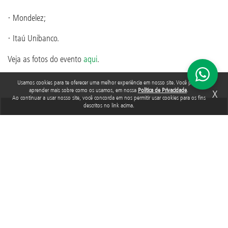
· Mondelez;
· Itaú Unibanco.
Veja as fotos do evento
aqui
.
Usamos cookies para te oferecer uma melhor experiência em nosso site. Você pode
aprender mais sobre como os usamos, em nossa
Política de Privacidade
.
X
Ao continuar a usar nosso site, você concorda em nos permitir usar cookies para os fins
descritos no link acima.
TAGS
CONARH
CENÁRIO EMPRESA AMIGA DA CRIANÇA
Acompanhe a Fundação Abrinq nas redes sociais