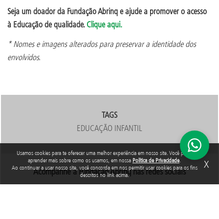
Seja um doador da Fundação Abrinq e ajude a promover o acesso
à Educação de qualidade.
Clique aqui.
* Nomes e imagens alterados para preservar a identidade dos
envolvidos.
TAGS
EDUCAÇÃO INFANTIL
Usamos cookies para te oferecer uma melhor experiência em nosso site. Você pode
aprender mais sobre como os usamos, em nossa
Política de Privacidade
.
X
Ao continuar a usar nosso site, você concorda em nos permitir usar cookies para os fins
Acompanhe a Fundação Abrinq nas redes sociais
descritos no link acima.