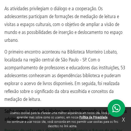
As atividades privilegiam o diálogo e a cooperação. Os
adolescentes participam de formações de mediação de leitura e
visitas a espaços culturais, com o objetivo de ampliar a visão de
mundo e as possibilidades de inserção e deslocamento no espaço
urbano.
O primeiro encontro aconteceu na Biblioteca Monteiro Lobato,
localizada na região central de São Paulo - SP. Com o
acompanhamento de professores e educadores das instituições, 53
adolescentes conheceram as dependências biblioteca e puderam
explorar o acervo de livros disponíveis. Em seguida, foi realizada
reflexão sobre o significado da obra escolhida e conceitos da
mediação de leitura.
Saiba como a Fundação Abrinq vem transformando a realidade dos
Usamos cookies para te oferecer uma melhor experiência em nosso site. Você pode
aprender mais sobre como os usamos, em nossa
Política de Privacidade
.
X
adolescentes:
Ao continuar a usar nosso site, você concorda em nos permitir usar cookies para os fins
descritos no link acima.
Projetos de vida: uma disciplina que influencia o futuro de muitos