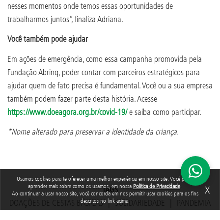
nesses momentos onde temos essas oportunidades de
trabalharmos juntos”, finaliza Adriana.
Você também pode ajudar
Em ações de emergência, como essa campanha promovida pela
Fundação Abrinq, poder contar com parceiros estratégicos para
ajudar quem de fato precisa é fundamental. Você ou a sua empresa
também podem fazer parte desta história. Acesse
https://www.doeagora.org.br/covid-19/
e saiba como participar.
*Nome alterado para preservar a identidade da criança.
Usamos cookies para te oferecer uma melhor experiência em nosso site. Você pode
aprender mais sobre como os usamos, em nossa
Política de Privacidade
.
X
TAGS
Ao continuar a usar nosso site, você concorda em nos permitir usar cookies para os fins
descritos no link acima.
DOAÇÕES DE CESTAS BÁSICAS
SOLIDARIEDADE
PANDEMIA