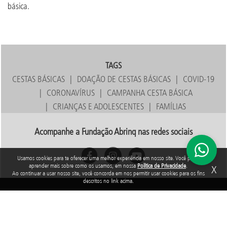
básica.
TAGS
CESTAS BÁSICAS
DOAÇÃO DE CESTAS BÁSICAS
COVID-19
CORONAVÍRUS
CAMPANHA CESTA BÁSICA
CRIANÇAS E ADOLESCENTES
FAMÍLIAS
Acompanhe a Fundação Abrinq nas redes sociais
Usamos cookies para te oferecer uma melhor experiência em nosso site. Você pode
aprender mais sobre como os usamos, em nossa
Política de Privacidade
.
X
Ao continuar a usar nosso site, você concorda em nos permitir usar cookies para os fins
descritos no link acima.
Rua Araguari, 835 - 14º andar
Vila Uberabinha - 04514-041 - São Paulo - SP
3848-8799