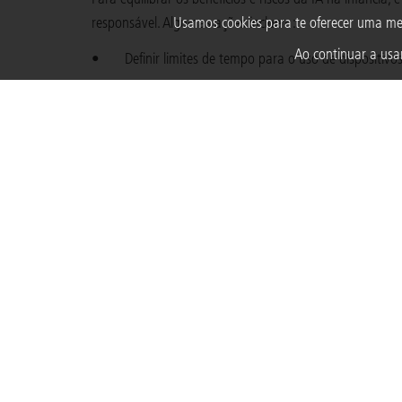
responsável. Algumas ações incluem:
Usamos cookies para te oferecer uma me
Ao continuar a usar
• Definir limites de tempo para o uso de dispositivos 
• Selecionar plataformas educativas que possuam polít
• Estimular atividades que promovam criatividade e int
• Orientar crianças sobre segurança digital e uso cons
preservar a privacidade;
• Verificar a precisão das informações geradas por I
Além dessas ações, o desenvolvimento e a implementação
mais seguro e educativo. O envolvimento de famílias, e
sem comprometer aspectos fundamentais de seu desen