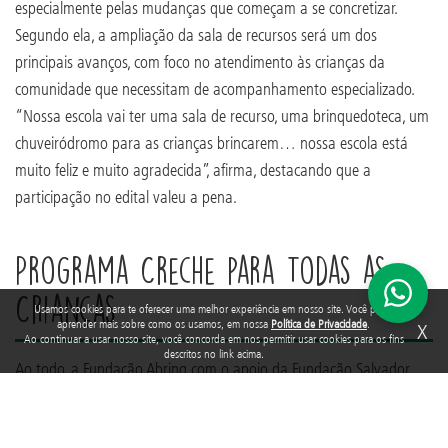
especialmente pelas mudanças que começam a se concretizar.
Segundo ela, a ampliação da sala de recursos será um dos
principais avanços, com foco no atendimento às crianças da
comunidade que necessitam de acompanhamento especializado.
“Nossa escola vai ter uma sala de recurso, uma brinquedoteca, um
chuveiródromo para as crianças brincarem… nossa escola está
muito feliz e muito agradecida”, afirma, destacando que a
participação no edital valeu a pena.
Programa Creche para Todas as
Crianças
Usamos cookies para te oferecer uma melhor experiência em nosso site. Você pode
aprender mais sobre como os usamos, em nossa
Política de Privacidade
.
X
Ao continuar a usar nosso site, você concorda em nos permitir usar cookies para os fins
descritos no link acima.
Ao todo, a Fundação Abrinq com o apoio da Fundação Salvador
Arena selecionou 20 unidades para receber apoio técnico e
financeiro, com foco na melhoria da infraestrutura das creches e