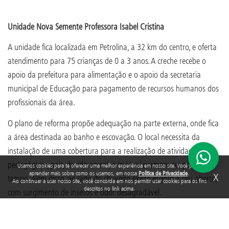
Unidade Nova Semente Professora Isabel Cristina
A unidade fica localizada em Petrolina, a 32 km do centro, e oferta
atendimento para 75 crianças de 0 a 3 anos. A creche recebe o
apoio da prefeitura para alimentação e o apoio da secretaria
municipal de Educação para pagamento de recursos humanos dos
profissionais da área.
O plano de reforma propõe adequação na parte externa, onde fica
a área destinada ao banho e escovação. O local necessita da
instalação de uma cobertura para a realização de atividades
pedagógicas, pois, devido ao sol, é inviável permanecer por muito
Usamos cookies para te oferecer uma melhor experiência em nosso site. Você pode
aprender mais sobre como os usamos, em nossa
Política de Privacidade
.
X
tempo. Além disso, ao lado do chuveiro existe esgoto a céu aberto,
Ao continuar a usar nosso site, você concorda em nos permitir usar cookies para os fins
descritos no link acima.
com surgimento de insetos e odor desagradável.
Ao lado da creche também existe um corredor que não é utilizado
e pode ser adequado para a realização de uma parede sensorial