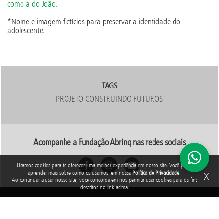
como a do João.
*Nome e imagem fictícios para preservar a identidade do
adolescente.
TAGS
PROJETO CONSTRUINDO FUTUROS
Acompanhe a Fundação Abrinq nas redes sociais
Usamos cookies para te oferecer uma melhor experiência em nosso site. Você pode
aprender mais sobre como os usamos, em nossa
Política de Privacidade
.
X
Ao continuar a usar nosso site, você concorda em nos permitir usar cookies para os fins
descritos no link acima.
Rua Araguari, 835 - 14º andar