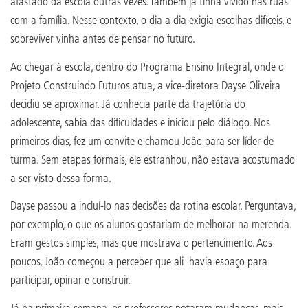
afastado da escola outras vezes. Também já tinha vivido nas ruas
com a família. Nesse contexto, o dia a dia exigia escolhas difíceis, e
sobreviver vinha antes de pensar no futuro.
Ao chegar à escola, dentro do Programa Ensino Integral, onde o
Projeto Construindo Futuros atua, a vice-diretora Dayse Oliveira
decidiu se aproximar. Já conhecia parte da trajetória do
adolescente, sabia das dificuldades e iniciou pelo diálogo. Nos
primeiros dias, fez um convite e chamou João para ser líder de
turma. Sem etapas formais, ele estranhou, não estava acostumado
a ser visto dessa forma.
Dayse passou a incluí-lo nas decisões da rotina escolar. Perguntava,
por exemplo, o que os alunos gostariam de melhorar na merenda.
Eram gestos simples, mas que mostrava o pertencimento. Aos
poucos, João começou a perceber que ali havia espaço para
participar, opinar e construir.
Já na primeira semana, os professores notaram mudanças, mais