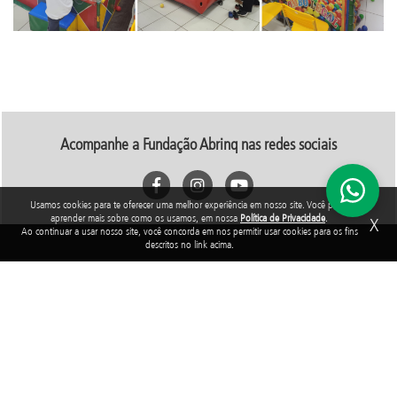
Acompanhe a Fundação Abrinq nas redes sociais
Usamos cookies para te oferecer uma melhor experiência em nosso site. Você pode
aprender mais sobre como os usamos, em nossa
Política de Privacidade
.
X
Ao continuar a usar nosso site, você concorda em nos permitir usar cookies para os fins
descritos no link acima.
Rua Araguari, 835 - 14º andar
Vila Uberabinha - 04514-041 - São Paulo - SP
3848-8799
Fundação Abrinq pelos Direitos da Criança e do Adolescente, inscrita no
CNPJ sob o nº 38.894.796/0001-46, é uma organização sem fins lucrativos