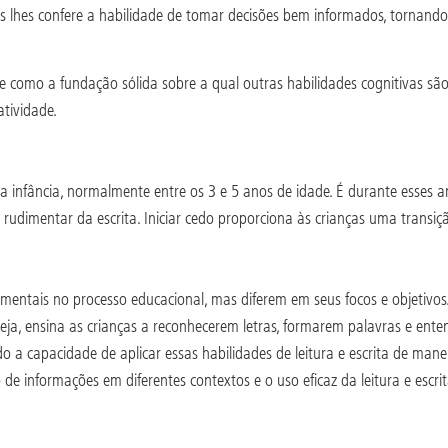
 lhes confere a habilidade de tomar decisões bem informados, tornando
ve como a fundação sólida sobre a qual outras habilidades cognitivas sã
atividade.
ra infância, normalmente entre os 3 e 5 anos de idade. É durante esses a
dimentar da escrita. Iniciar cedo proporciona às crianças uma transiçã
mentais no processo educacional, mas diferem em seus focos e objetivos. 
eja, ensina as crianças a reconhecerem letras, formarem palavras e enten
 a capacidade de aplicar essas habilidades de leitura e escrita de maneir
de informações em diferentes contextos e o uso eficaz da leitura e escr