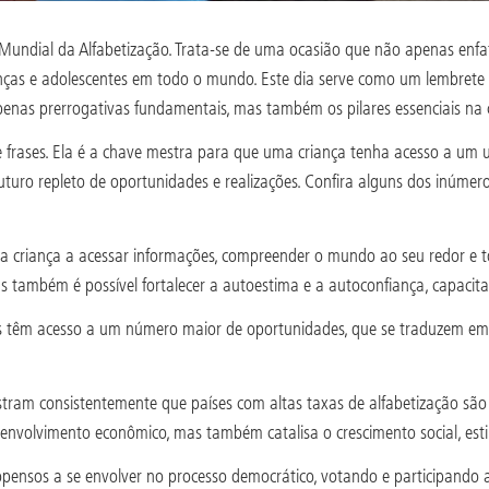
Mundial da Alfabetização. Trata-se de uma ocasião que não apenas enfa
ças e adolescentes em todo o mundo. Este dia serve como um lembrete 
 apenas prerrogativas fundamentais, mas também os pilares essenciais na
as e frases. Ela é a chave mestra para que uma criança tenha acesso a 
uro repleto de oportunidades e realizações. Confira alguns dos inúmero
a criança a acessar informações, compreender o mundo ao seu redor e t
também é possível fortalecer a autoestima e a autoconfiança, capacitan
as têm acesso a um número maior de oportunidades, que se traduzem em
ram consistentemente que países com altas taxas de alfabetização são 
senvolvimento econômico, mas também catalisa o crescimento social, est
pensos a se envolver no processo democrático, votando e participando at