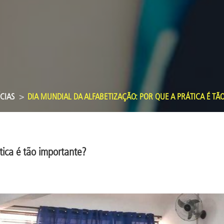
CIAS
DIA MUNDIAL DA ALFABETIZAÇÃO: POR QUE A PRÁTICA É TÃ
tica é tão importante?