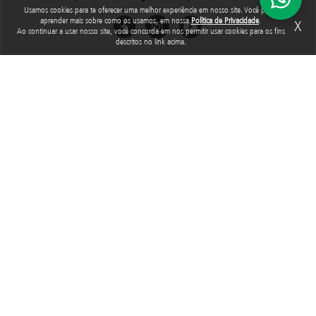
Usamos cookies para te oferecer uma melhor experiência em nosso site. Você pode
aprender mais sobre como os usamos, em nossa
Política de Privacidade
.
X
Ao continuar a usar nosso site, você concorda em nos permitir usar cookies para os fins
descritos no link acima.
Rua Araguari, 835 - 14º andar
Vila Uberabinha - 04514-041 - São Paulo - SP
3848-8799
Fundação Abrinq pelos Direitos da Criança e do Adolescente, inscrita no
CNPJ sob o nº 38.894.796/0001-46, é uma organização sem fins lucrativos
que, nos termos da legislação tributária brasileira, goza de imunidade com
relação aos tributos federais devidos sobre suas receitas próprias.
2025 © Todos os direitos reservados. Fundação Abrinq