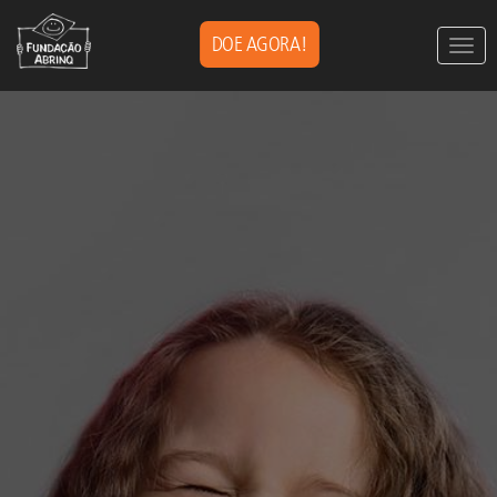
DOE AGORA!
Togg
navig
Pasar
al
contenido
principal