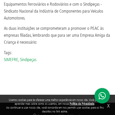
Equipamentos Ferroviários e Rodoviários e com o Sindipeças -
Sindicato Nacional da Indústria de Componentes para Veículos
Automotores.
As duas instituições se comprometeram a promover o PEAC às
empresas filiadas, lembrando que para ser uma Empresa Amiga da
Criança é necessário:
Tags:
SIMEFRE
,
Sindipeças
Usamos cookies para te oferecer uma melhor experiência em nosso site. Você pode
aprender mais sobre como os usamos, em nossa
Política de Privacidade
.
X
Ao continuar a usar nosso site, você concorda em nos permitir usar cookies para os fins
descritos no link acima.