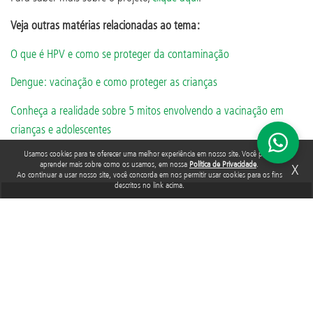
Veja outras matérias relacionadas ao tema:
O que é HPV e como se proteger da contaminação
Dengue: vacinação e como proteger as crianças
Conheça a realidade sobre 5 mitos envolvendo a vacinação em
crianças e adolescentes
Usamos cookies para te oferecer uma melhor experiência em nosso site. Você pode
aprender mais sobre como os usamos, em nossa
Política de Privacidade
.
X
Ao continuar a usar nosso site, você concorda em nos permitir usar cookies para os fins
descritos no link acima.
TAGS
POLIOMIELITE
Acompanhe a Fundação Abrinq nas redes sociais