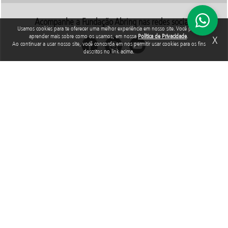
Acompanhe a Fundação Abrinq nas redes sociais
Usamos cookies para te oferecer uma melhor experiência em nosso site. Você pode
aprender mais sobre como os usamos, em nossa
Política de Privacidade
.
X
Ao continuar a usar nosso site, você concorda em nos permitir usar cookies para os fins
descritos no link acima.
Rua Araguari, 835 - 14º andar
Vila Uberabinha - 04514-041 - São Paulo - SP
3848-8799
Fundação Abrinq pelos Direitos da Criança e do Adolescente, inscrita no
CNPJ sob o nº 38.894.796/0001-46, é uma organização sem fins lucrativos
que, nos termos da legislação tributária brasileira, goza de imunidade com
relação aos tributos federais devidos sobre suas receitas próprias.
2025 © Todos os direitos reservados. Fundação Abrinq