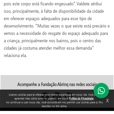
pois este corpo está ficando engessado”. Valdete atribui
isso, principalmente, à falta de disponibilidade da cidade
em oferecer espaços adequados para esse tipo de
desenvolvimento. “Muitas vezes o que existe está precário e
vemos a necessidade do resgate do espaço adequado para
a criança, principalmente nos bairros, pois o centro das
cidades já costuma atender melhor essa demanda”
relaciona ela.
Acompanhe a Fundação Abrinq nas redes sociais
Usamos cookies para te oferecer uma melhor experiência em nosso site. Você pode
aprender mais sobre como os usamos, em nossa
Política de Privacidade
.
X
Ao continuar a usar nosso site, você concorda em nos permitir usar cookies para os fins
descritos no link acima.