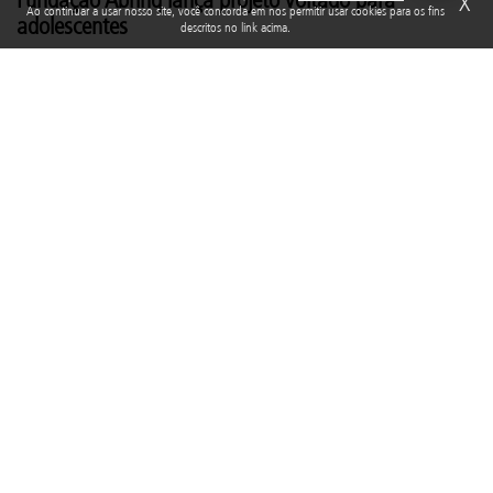
X
Ao continuar a usar nosso site, você concorda em nos permitir usar cookies para os fins
adolescentes
descritos no link acima.
Escrito em
27/11/2020
A adolescência é uma fase crucial e marcante para o
desenvolvimento do ser humano. É neste período que acontecem
as descobertas e o reconhecimento de interesses, experimentações,
reconhecimento do espaço e a formação da identidade.
O adolescente passa por uma transição entre a infância e a vida