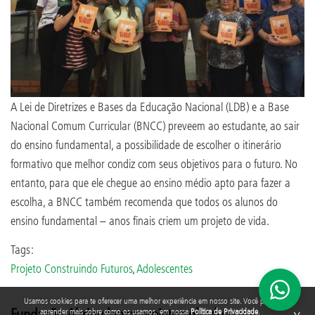
A Lei de Diretrizes e Bases da Educação Nacional (LDB) e a Base
Nacional Comum Curricular (BNCC) preveem ao estudante, ao sair
do ensino fundamental, a possibilidade de escolher o itinerário
formativo que melhor condiz com seus objetivos para o futuro. No
entanto, para que ele chegue ao ensino médio apto para fazer a
escolha, a BNCC também recomenda que todos os alunos do
ensino fundamental – anos finais criem um projeto de vida.
Tags:
Projeto Construindo Futuros
,
Adolescentes
Usamos cookies para te oferecer uma melhor experiência em nosso site. Você pode
Fundação Abrinq lança projeto voltado para
aprender mais sobre como os usamos, em nossa
Política de Privacidade
.