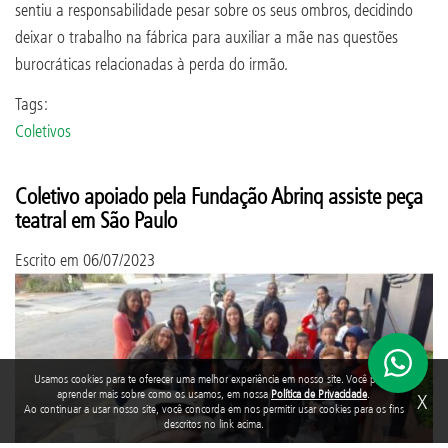
sentiu a responsabilidade pesar sobre os seus ombros, decidindo
deixar o trabalho na fábrica para auxiliar a mãe nas questões
burocráticas relacionadas à perda do irmão.
Tags:
Coletivos
Coletivo apoiado pela Fundação Abrinq assiste peça
teatral em São Paulo
Escrito em
06/07/2023
Usamos cookies para te oferecer uma melhor experiência em nosso site. Você pode
aprender mais sobre como os usamos, em nossa
Política de Privacidade
.
X
Ao continuar a usar nosso site, você concorda em nos permitir usar cookies para os fins
descritos no link acima.