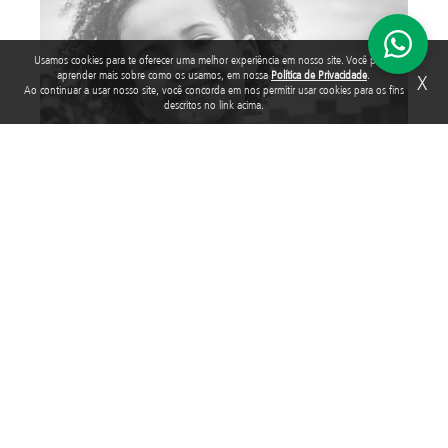
Usamos cookies para te oferecer uma melhor experiência em nosso site. Você pode
aprender mais sobre como os usamos, em nossa
Política de Privacidade
.
X
Ao continuar a usar nosso site, você concorda em nos permitir usar cookies para os fins
descritos no link acima.
PROGRAMA NOSSAS CRIANÇAS
Fortalecer organizações da sociedade civil que realizam
atendimento direto e gratuito a crianças e adolescentes
que estão em situação de vulnerabilidade social,
repassando recursos financeiros e oferecendo
assessoramento técnico e administrativo.
SAIBA MAIS