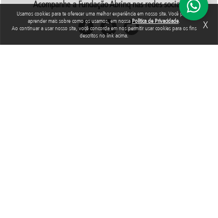
Acompanhe a Fundação Abrinq nas redes sociais
Usamos cookies para te oferecer uma melhor experiência em nosso site. Você pode
aprender mais sobre como os usamos, em nossa
Política de Privacidade
.
X
Ao continuar a usar nosso site, você concorda em nos permitir usar cookies para os fins
descritos no link acima.
Rua Araguari, 835 - 14º andar
Vila Uberabinha - 04514-041 - São Paulo - SP
3848-8799
Fundação Abrinq pelos Direitos da Criança e do Adolescente, inscrita no
CNPJ sob o nº 38.894.796/0001-46, é uma organização sem fins lucrativos
que, nos termos da legislação tributária brasileira, goza de imunidade com
relação aos tributos federais devidos sobre suas receitas próprias.
2025 © Todos os direitos reservados. Fundação Abrinq