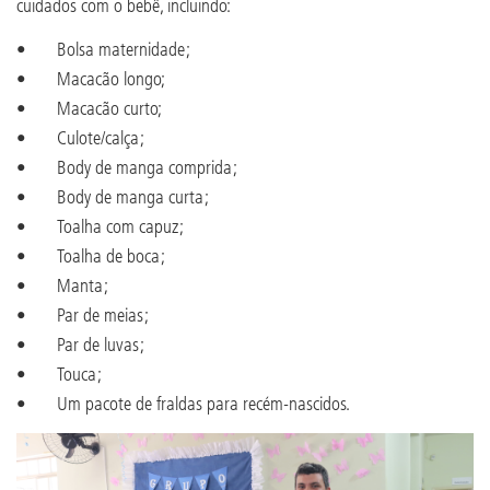
cuidados com o bebê, incluindo:
• Bolsa maternidade;
• Macacão longo;
• Macacão curto;
• Culote/calça;
• Body de manga comprida;
• Body de manga curta;
• Toalha com capuz;
• Toalha de boca;
• Manta;
• Par de meias;
• Par de luvas;
• Touca;
• Um pacote de fraldas para recém-nascidos.