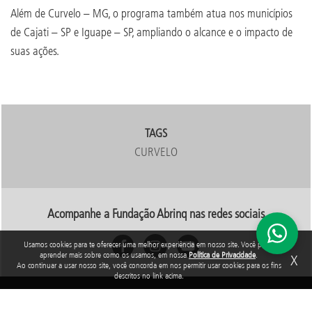
Além de Curvelo – MG, o programa também atua nos municípios
de Cajati – SP e Iguape – SP, ampliando o alcance e o impacto de
suas ações.
TAGS
CURVELO
Acompanhe a Fundação Abrinq nas redes sociais
Usamos cookies para te oferecer uma melhor experiência em nosso site. Você pode
aprender mais sobre como os usamos, em nossa
Política de Privacidade
.
X
Ao continuar a usar nosso site, você concorda em nos permitir usar cookies para os fins
descritos no link acima.
Rua Araguari, 835 - 14º andar